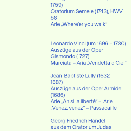
1759)

Oratorium Semele (1743), HWV 
58

Arie „Where'er you walk“

Leonardo Vinci (um 1696 – 1730)

Auszüge aus der Oper 
Gismondo (1727)

Marciata – Aria „Vendetta o Ciel“ 

Jean-Baptiste Lully (1632 – 
1687)

Auszüge aus der Oper Armide 
(1686)

Arie „Ah si la liberté“ –  Arie 
„Venez, venez“ – Passacaille 

Georg Friedrich Händel

aus dem Oratorium Judas 