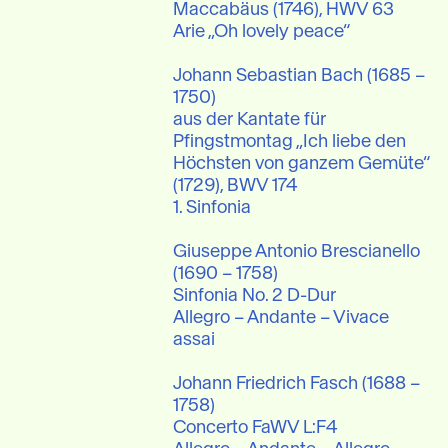
Maccabäus (1746), HWV 63

Arie „Oh lovely peace“

Johann Sebastian Bach (1685 – 
1750) 

aus der Kantate für 
Pfingstmontag „Ich liebe den 
Höchsten von ganzem Gemüte“ 
(1729), BWV 174

1. Sinfonia

Giuseppe Antonio Brescianello 
(1690 – 1758)

Sinfonia No. 2 D-Dur

Allegro – Andante – Vivace 
assai

Johann Friedrich Fasch (1688 – 
1758)

Concerto FaWV L:F4
