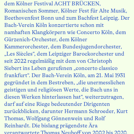
dem Kölner Festival ACHT BRÜCKEN,
Romanischen Sommer, Kölner Fest für Alte Musik,
Beethovenfest Bonn und zum Bachfest Leipzig. Der
Bach-Verein Köln konzertierte schon mit
namhaften Klangkörpern wie Concerto Köln, dem
Gürzenich-Orchester, dem Kölner
Kammerorchester, dem Bundesjugendorchester,
„Les Siècles“, dem Leipziger Barockorchester und
seit 2022 regelmäßig mit dem von Christoph
Siebert ins Leben gerufenen „concerto classico
frankfurt“. Der Bach-Verein Köln, am 21. Mai 1931
gegründet in dem Bestreben, „die unermesslichen
geistigen und religiösen Werte, die Bach uns in
diesen Werken hinterlassen hat“, weiterzutragen,
darf auf eine Riege bedeutender Dirigenten
zurückblicken, darunter Hermann Schroeder, Kurt
Thomas, Wolfgang Gönnenwein und Rolf
Reinhardt. Die bislang prägendste Ära
verantwortete Thomas Neuhoff von 2002 bis 2020.